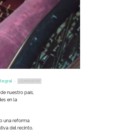
tegral
COMPARTIR
de nuestro país,
es en la
do una reforma
tiva del recinto.