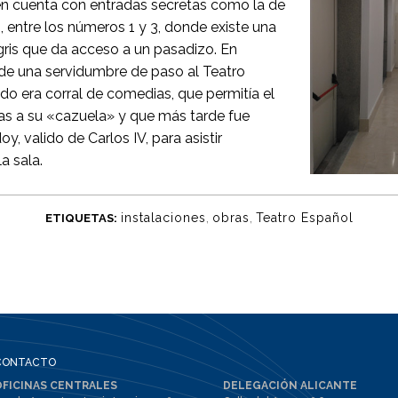
n cuenta con entradas secretas como la de
o, entre los números 1 y 3, donde existe una
ris que da acceso a un pasadizo. En
a de una servidumbre de paso al Teatro
do era corral de comedias, que permitía el
s a su «cazuela» y que más tarde fue
y, valido de Carlos IV, para asistir
a sala.
,
,
instalaciones
obras
Teatro Español
ETIQUETAS:
CONTACTO
OFICINAS CENTRALES
DELEGACIÓN ALICANTE