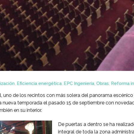
ización
,
Eficiencia energética
,
EPC Ingeniería
,
Obras
,
Reforma in
l, uno de los recintos con más solera del panorama escénico 
 la nueva temporada el pasado 15 de septiembre con novedad
bién en su interior.
De puertas a dentro se ha realiza
integral de toda la zona administra