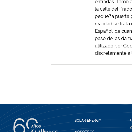
entradas. Tambié
la calle del Prad
pequeña puerta g
realidad se trat
Español, de cuan
paso de las dama
utilizado por Godo
discretamente a l
SOLAR ENERGY