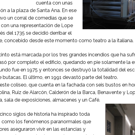
cuenta con unas
ión a la plaza de Santa Ana. En ese
vo un corral de comedias que se
 con una representación de Lope
s del 1735 se decidió derribar el
ipe, concebido desde este momento como teatro a la italiana.
ecinto está marcada por los tres grandes incendios que ha sufr
asó por completo el edificio, quedando en pie solamente la es
gundo fue en 1975 y entonces se destruyó la totalidad del esc
e butacas. El último, en 1991 devastó parte del teatro.
, este coliseo, que cuenta en la fachada con seis bustos en h
olina, Ruiz de Alarcón, Calderón de la Barca, Benavente y Lo
ca, sala de exposiciones, almacenes y un Café.
cinco siglos de historia ha inspirado toda
ias como los fenómenos paranormales que
res aseguraron vivir en las estancias y