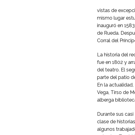
vistas de excepc
mismo lugar estu
inauguró en 1583
de Rueda. Despué
Corral del Prínc
La historia del r
fue en 1802 y arr
del teatro. El se
parte del patio d
En la actualidad
Vega, Tirso de M
alberga bibliote
Durante sus casi 
clase de histor
algunos trabajado