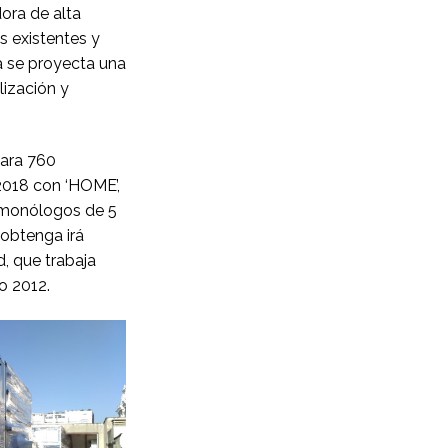
dora de alta
s existentes y
ua se proyecta una
lización y
para 760
2018 con ‘HOME’,
 monólogos de 5
obtenga irá
d, que trabaja
o 2012.