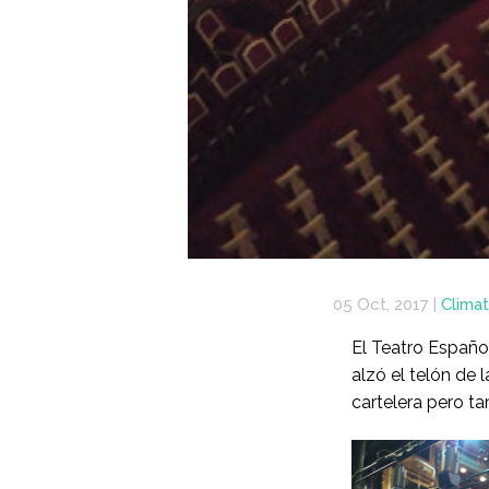
05 Oct, 2017
|
Climat
El Teatro Españo
alzó el telón de
cartelera pero tam