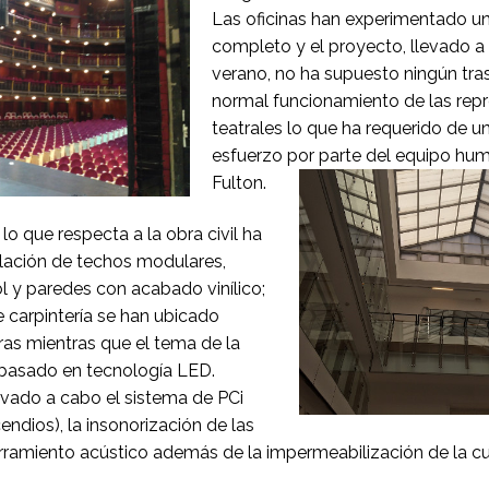
Las oficinas han experimentado u
completo y el proyecto, llevado a
verano, no ha supuesto ningún tras
normal funcionamiento de las rep
teatrales lo que ha requerido de u
esfuerzo por parte del equipo hu
Fulton.
lo que respecta a la obra civil ha
alación de techos modulares,
 y paredes con acabado vinílico;
e carpintería se han ubicado
as mientras que el tema de la
 basado en tecnología LED.
vado a cabo el sistema de PCi
endios), la insonorización de las
rramiento acústico además de la impermeabilización de la cu