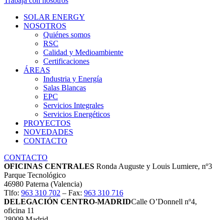
Trabaja con nosotros
SOLAR ENERGY
NOSOTROS
Quiénes somos
RSC
Calidad y Medioambiente
Certificaciones
ÁREAS
Industria y Energía
Salas Blancas
EPC
Servicios Integrales
Servicios Energéticos
PROYECTOS
NOVEDADES
CONTACTO
CONTACTO
OFICINAS CENTRALES
Ronda Auguste y Louis Lumiere, nº3
Parque Tecnológico
46980 Paterna (Valencia)
Tlfo:
963 310 702
– Fax:
963 310 716
DELEGACIÓN CENTRO-MADRID
Calle O’Donnell nº4,
oficina 11
28009 Madrid