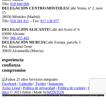
Tlfo:
918 840 008
DELEGACIÓN CENTRO-MÓSTOLES
Calle Venus, nº 2, nave
15
28936 Móstoles (Madrid)
Tlfo:
918 281 811
– Fax:
917 136 977
DELEGACIÓN ALICANTE
Calle del Acero nº 6
03690 Alicante
Tlfo:
966 455 402
DELEGACIÓN MURCIA
Calle Europa, parcela 3
Pol. Industrial Oeste
30820 Alcantarilla (Murcia)
experiencia
confianza
compromiso
Facebook
|
Linkedin
|
Twitter
|
Instagram
Aviso Legal
|
Política de privacidad
|
Política de cookies
|
Canal
ético
© 2023 fulton | Made by
WONTON
Usamos cookies para asegurar que te damos la mejor experiencia en
nuestra web. Más información en nuestra
Política de Privacidad
.
Aceptar
Rechazar