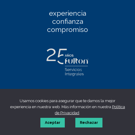
experiencia
confianza
compromiso
Facebook
|
Linkedin
|
Twitter
|
Instagram
Usamos cookies para asegurar que te damos la mejor
Aviso Legal
|
Política de privacidad
|
Política de cookies
|
experiencia en nuestra web. Más información en nuestra
Política
Canal ético
de Privacidad
.
© 2023 fulton | Made by
WONTON
Aceptar
Rechazar