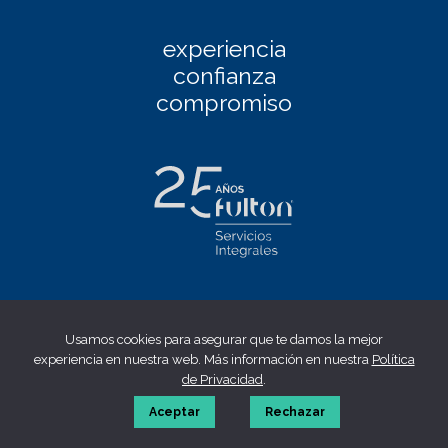
experiencia
confianza
compromiso
Facebook
|
Linkedin
|
Twitter
|
Instagram
Usamos cookies para asegurar que te damos la mejor
Aviso Legal
|
Política de privacidad
|
Política de cookies
|
experiencia en nuestra web. Más información en nuestra
Política
Canal ético
de Privacidad
.
© 2023 fulton | Made by
WONTON
Aceptar
Rechazar