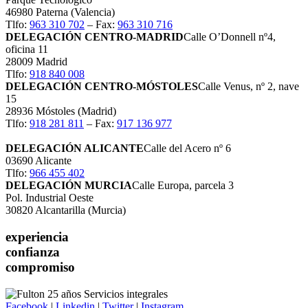
46980 Paterna (Valencia)
Tlfo:
963 310 702
– Fax:
963 310 716
DELEGACIÓN CENTRO-MADRID
Calle O’Donnell nº4,
oficina 11
28009 Madrid
Tlfo:
918 840 008
DELEGACIÓN CENTRO-MÓSTOLES
Calle Venus, nº 2, nave
15
28936 Móstoles (Madrid)
Tlfo:
918 281 811
– Fax:
917 136 977
DELEGACIÓN ALICANTE
Calle del Acero nº 6
03690 Alicante
Tlfo:
966 455 402
DELEGACIÓN MURCIA
Calle Europa, parcela 3
Pol. Industrial Oeste
30820 Alcantarilla (Murcia)
experiencia
confianza
compromiso
Facebook
|
Linkedin
|
Twitter
|
Instagram