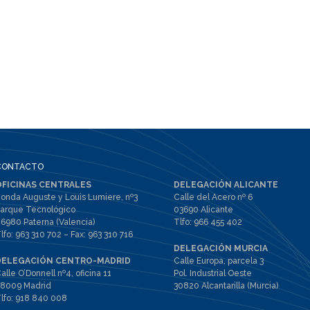
CONTACTO
OFICINAS CENTRALES
DELEGACIÓN ALICANTE
onda Auguste y Louis Lumiere, nº3
Calle del Acero nº 6
arque Tecnológico
03690 Alicante
6980 Paterna (Valencia)
Tlfo:
966 455 402
lfo:
963 310 702
– Fax:
963 310 716
DELEGACIÓN MURCIA
DELEGACIÓN CENTRO-MADRID
Calle Europa, parcela 3
alle O’Donnell nº4, oficina 11
Pol. Industrial Oeste
8009 Madrid
30820 Alcantarilla (Murcia)
lfo:
918 840 008