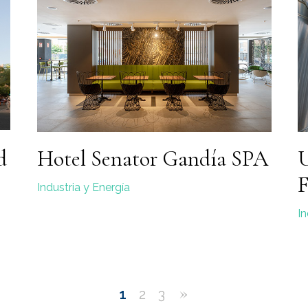
d
Hotel Senator Gandía SPA
U
F
Industria y Energía
In
»
1
2
3