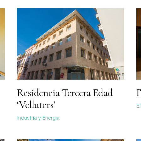
Residencia Tercera Edad
I
‘Velluters’
E
Industria y Energía