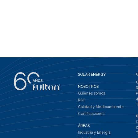
SOLAR ENERGY
NOSOTROS
R
Quiénes somos
P
4
RSC
T
Calidad y Medioambiente
Certificaciones
C
ÁREAS
2
Industria y Energía
T