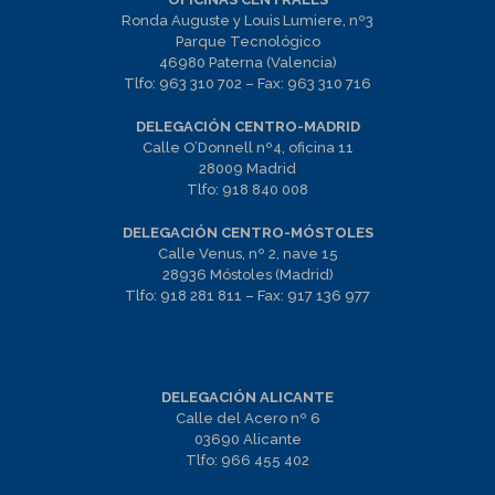
Ronda Auguste y Louis Lumiere, nº3
Parque Tecnológico
46980 Paterna (Valencia)
Tlfo:
963 310 702
– Fax:
963 310 716
DELEGACIÓN CENTRO-MADRID
Calle O’Donnell nº4, oficina 11
28009 Madrid
Tlfo:
918 840 008
DELEGACIÓN CENTRO-MÓSTOLES
Calle Venus, nº 2, nave 15
28936 Móstoles (Madrid)
Tlfo:
918 281 811
– Fax:
917 136 977
DELEGACIÓN ALICANTE
Calle del Acero nº 6
03690 Alicante
Tlfo:
966 455 402