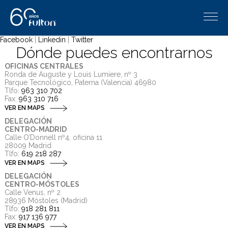
Facebook
|
Linkedin
|
Twitter
Dónde puedes encontrarnos
OFICINAS CENTRALES
Ronda de Auguste y Louis Lumiere, nº 3
Parque Tecnológico, Paterna (Valencia) 46980
Tlfo:
963 310 702
Fax:
963 310 716
VER EN MAPS
DELEGACIÓN
CENTRO-MADRID
Calle O’Donnell nº4, oficina 11
28009 Madrid
Tlfo:
619 218 287
VER EN MAPS
DELEGACIÓN
CENTRO-MÓSTOLES
Calle Venus, nº 2
28936 Móstoles (Madrid)
Tlfo:
918 281 811
Fax:
917 136 977
VER EN MAPS