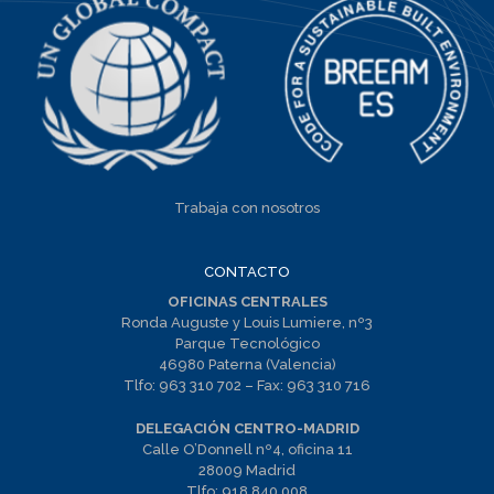
Trabaja con nosotros
CONTACTO
OFICINAS CENTRALES
Ronda Auguste y Louis Lumiere, nº3
Parque Tecnológico
46980 Paterna (Valencia)
Tlfo:
963 310 702
– Fax:
963 310 716
DELEGACIÓN CENTRO-MADRID
Calle O’Donnell nº4, oficina 11
28009 Madrid
Tlfo:
918 840 008