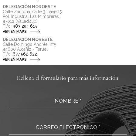
DELEGACIÓN NOROESTE
Calle Zanfona, calle 3, nave 15.
Pol. Industrial Las Mimbreras.
47012 (Valladolid)
Tlfo:
983 294 615
VER EN MAPS
DELEGACIÓN NORESTE
Calle Domingo Andrés, nº5
44600 Alcañiz - Teruel
Tlfo:
677 562 622
VER EN MAPS
Rellena el formulario para más información.
NOMBRE *
CORREO ELECTRÓNICO *