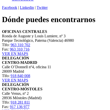
Facebook
|
Linkedin
|
Twitter
Dónde puedes encontrarnos
OFICINAS CENTRALES
Ronda de Auguste y Louis Lumiere, nº 3
Parque Tecnológico, Paterna (Valencia) 46980
Tlfo:
963 310 702
Fax:
963 310 716
VER EN MAPS
DELEGACIÓN
CENTRO-MADRID
Calle O’Donnell nº4, oficina 11
28009 Madrid
Tlfo:
918 840 008
VER EN MAPS
DELEGACIÓN
CENTRO-MÓSTOLES
Calle Venus, nº 2
28936 Móstoles (Madrid)
Tlfo:
918 281 811
Fax:
917 136 977