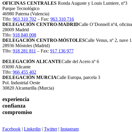
OFICINAS CENTRALES
Ronda Auguste y Louis Lumiere, nº3
Parque Tecnológico
46980 Paterna (Valencia)
Tlfo:
963 310 702
– Fax:
963 310 716
DELEGACIÓN CENTRO-MADRID
Calle O’Donnell nº4, oficina
28009 Madrid
Tlfo:
918 840 008
DELEGACIÓN CENTRO-MÓSTOLES
Calle Venus, nº 2, nave 
28936 Móstoles (Madrid)
Tlfo:
918 281 811
– Fax:
917 136 977
DELEGACIÓN ALICANTE
Calle del Acero nº 6
03690 Alicante
Tlfo:
966 455 402
DELEGACIÓN MURCIA
Calle Europa, parcela 3
Pol. Industrial Oeste
30820 Alcantarilla (Murcia)
experiencia
confianza
compromiso
Facebook
|
Linkedin
|
Twitter
|
Instagram