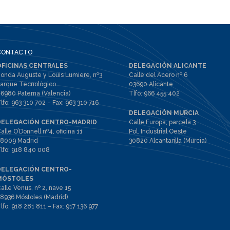
CONTACTO
OFICINAS CENTRALES
DELEGACIÓN ALICANTE
onda Auguste y Louis Lumiere, nº3
Calle del Acero nº 6
arque Tecnológico
03690 Alicante
6980 Paterna (Valencia)
Tlfo:
966 455 402
lfo:
963 310 702
– Fax:
963 310 716
DELEGACIÓN MURCIA
DELEGACIÓN CENTRO-MADRID
Calle Europa, parcela 3
alle O’Donnell nº4, oficina 11
Pol. Industrial Oeste
8009 Madrid
30820 Alcantarilla (Murcia)
lfo:
918 840 008
DELEGACIÓN CENTRO-
MÓSTOLES
alle Venus, nº 2, nave 15
8936 Móstoles (Madrid)
lfo:
918 281 811
– Fax:
917 136 977