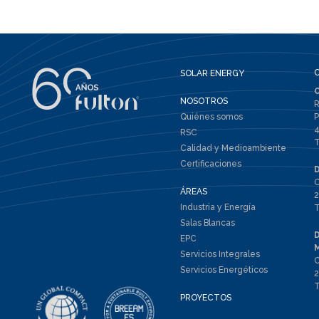
SOLAR ENERGY
NOSOTROS
R
Quiénes somos
P
4
RSC
T
Calidad y Medioambiente
Certificaciones
C
ÁREAS
2
Industria y Energía
T
Salas Blancas
EPC
Servicios Integrales
C
Servicios Energéticos
2
T
PROYECTOS