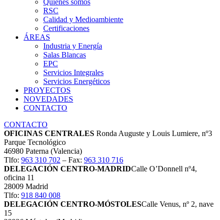
Quiénes somos
RSC
Calidad y Medioambiente
Certificaciones
ÁREAS
Industria y Energía
Salas Blancas
EPC
Servicios Integrales
Servicios Energéticos
PROYECTOS
NOVEDADES
CONTACTO
CONTACTO
OFICINAS CENTRALES
Ronda Auguste y Louis Lumiere, nº3
Parque Tecnológico
46980 Paterna (Valencia)
Tlfo:
963 310 702
– Fax:
963 310 716
DELEGACIÓN CENTRO-MADRID
Calle O’Donnell nº4,
oficina 11
28009 Madrid
Tlfo:
918 840 008
DELEGACIÓN CENTRO-MÓSTOLES
Calle Venus, nº 2, nave
15