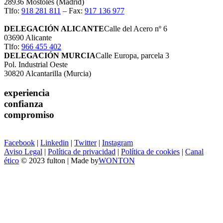
28936 Móstoles (Madrid)
Tlfo:
918 281 811
– Fax:
917 136 977
DELEGACIÓN ALICANTE
Calle del Acero nº 6
03690 Alicante
Tlfo:
966 455 402
DELEGACIÓN MURCIA
Calle Europa, parcela 3
Pol. Industrial Oeste
30820 Alcantarilla (Murcia)
experiencia
confianza
compromiso
Facebook
|
Linkedin
|
Twitter
|
Instagram
Aviso Legal
|
Política de privacidad
|
Política de cookies
|
Canal
ético
© 2023 fulton | Made by
WONTON