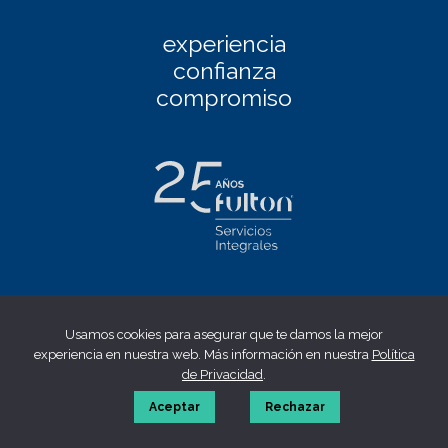
experiencia
confianza
compromiso
Facebook
|
Linkedin
|
Twitter
|
Instagram
Usamos cookies para asegurar que te damos la mejor
Aviso Legal
|
Política de privacidad
|
Política de cookies
|
experiencia en nuestra web. Más información en nuestra
Política
Canal ético
de Privacidad
.
© 2023 fulton | Made by
WONTON
Aceptar
Rechazar