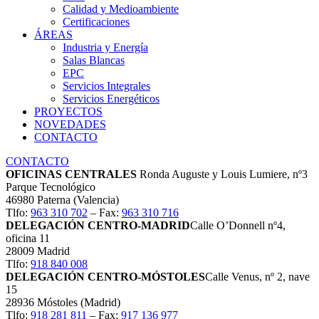
Calidad y Medioambiente
Certificaciones
ÁREAS
Industria y Energía
Salas Blancas
EPC
Servicios Integrales
Servicios Energéticos
PROYECTOS
NOVEDADES
CONTACTO
CONTACTO
OFICINAS CENTRALES
Ronda Auguste y Louis Lumiere, nº3
Parque Tecnológico
46980 Paterna (Valencia)
Tlfo:
963 310 702
– Fax:
963 310 716
DELEGACIÓN CENTRO-MADRID
Calle O’Donnell nº4,
oficina 11
28009 Madrid
Tlfo:
918 840 008
DELEGACIÓN CENTRO-MÓSTOLES
Calle Venus, nº 2, nave
15
28936 Móstoles (Madrid)
Tlfo:
918 281 811
– Fax:
917 136 977