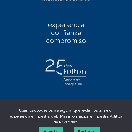
experiencia
confianza
compromiso
Facebook
|
Linkedin
|
Twitter
|
Instagram
Usamos cookies para asegurar que te damos la mejor
Aviso Legal
|
Política de privacidad
|
Política de cookies
|
experiencia en nuestra web. Más información en nuestra
Política
Canal ético
de Privacidad
.
© 2023 fulton | Made by
WONTON
Aceptar
Rechazar