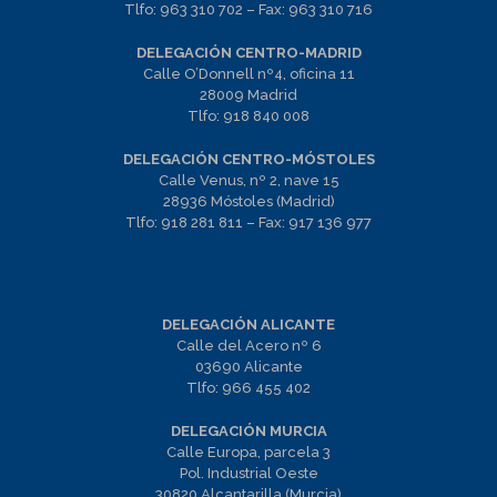
Tlfo:
963 310 702
– Fax:
963 310 716
DELEGACIÓN CENTRO-MADRID
Calle O’Donnell nº4, oficina 11
28009 Madrid
Tlfo:
918 840 008
DELEGACIÓN CENTRO-MÓSTOLES
Calle Venus, nº 2, nave 15
28936 Móstoles (Madrid)
Tlfo:
918 281 811
– Fax:
917 136 977
DELEGACIÓN ALICANTE
Calle del Acero nº 6
03690 Alicante
Tlfo:
966 455 402
DELEGACIÓN MURCIA
Calle Europa, parcela 3
Pol. Industrial Oeste
30820 Alcantarilla (Murcia)