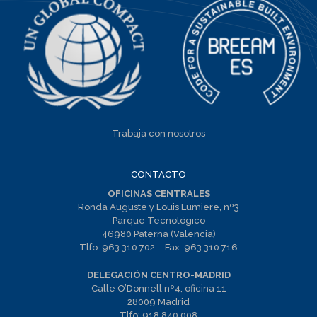
Trabaja con nosotros
CONTACTO
OFICINAS CENTRALES
Ronda Auguste y Louis Lumiere, nº3
Parque Tecnológico
46980 Paterna (Valencia)
Tlfo:
963 310 702
– Fax:
963 310 716
DELEGACIÓN CENTRO-MADRID
Calle O’Donnell nº4, oficina 11
28009 Madrid
Tlfo:
918 840 008