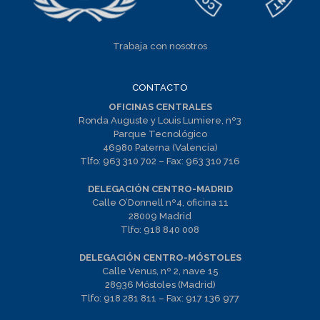
Trabaja con nosotros
CONTACTO
OFICINAS CENTRALES
Ronda Auguste y Louis Lumiere, nº3
Parque Tecnológico
46980 Paterna (Valencia)
Tlfo:
963 310 702
– Fax:
963 310 716
DELEGACIÓN CENTRO-MADRID
Calle O’Donnell nº4, oficina 11
28009 Madrid
Tlfo:
918 840 008
DELEGACIÓN CENTRO-MÓSTOLES
Calle Venus, nº 2, nave 15
28936 Móstoles (Madrid)
Tlfo:
918 281 811
– Fax:
917 136 977