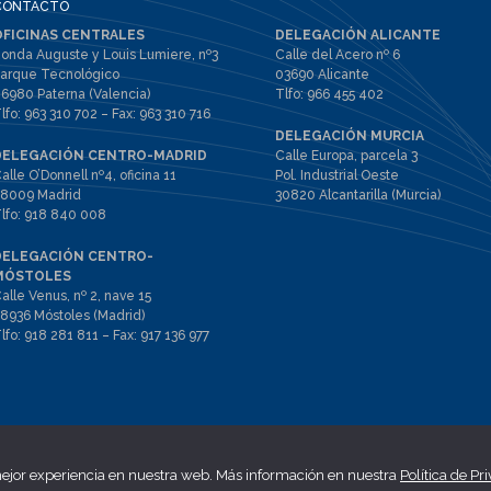
CONTACTO
OFICINAS CENTRALES
DELEGACIÓN ALICANTE
onda Auguste y Louis Lumiere, nº3
Calle del Acero nº 6
arque Tecnológico
03690 Alicante
6980 Paterna (Valencia)
Tlfo:
966 455 402
lfo:
963 310 702
– Fax:
963 310 716
DELEGACIÓN MURCIA
DELEGACIÓN CENTRO-MADRID
Calle Europa, parcela 3
alle O’Donnell nº4, oficina 11
Pol. Industrial Oeste
8009 Madrid
30820 Alcantarilla (Murcia)
lfo:
918 840 008
DELEGACIÓN CENTRO-
MÓSTOLES
alle Venus, nº 2, nave 15
8936 Móstoles (Madrid)
lfo:
918 281 811
– Fax:
917 136 977
ejor experiencia en nuestra web. Más información en nuestra
Política de Pr