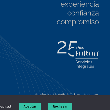
experiencia
confianza
compromiso
Facebook
|
Linkedin
|
Twitter
|
Instagram
Aviso Legal
|
Política de privacidad
|
Política de cookies
|
Canal ético
ivacidad
.
Aceptar
Rechazar