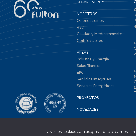
SOLAR ENERGY
NOSOTROS
R
Quiénes somos
P
4
RSC
T
Calidad y Medioambiente
Certificaciones
C
ÁREAS
2
Industria y Energía
T
Salas Blancas
EPC
Servicios Integrales
C
Servicios Energéticos
2
T
PROYECTOS
NOVEDADES
Trabaja con nosotros
Usamos cookies para asegurar que te damos la m