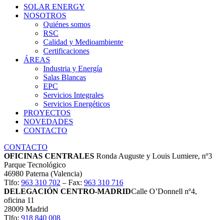
SOLAR ENERGY
NOSOTROS
Quiénes somos
RSC
Calidad y Medioambiente
Certificaciones
ÁREAS
Industria y Energía
Salas Blancas
EPC
Servicios Integrales
Servicios Energéticos
PROYECTOS
NOVEDADES
CONTACTO
CONTACTO
OFICINAS CENTRALES
Ronda Auguste y Louis Lumiere, nº3
Parque Tecnológico
46980 Paterna (Valencia)
Tlfo:
963 310 702
– Fax:
963 310 716
DELEGACIÓN CENTRO-MADRID
Calle O’Donnell nº4,
oficina 11
28009 Madrid
Tlfo:
918 840 008