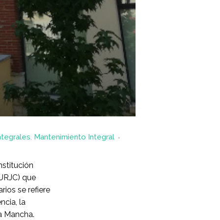
ntegrales
,
Mantenimiento Integral
nstitución
(URJC) que
rios se refiere
ncia, la
La Mancha.