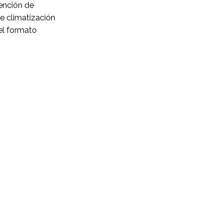
tención de
de climatización
 el formato