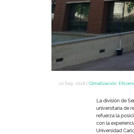
10 Sep, 2018
|
Climatización
,
Eficien
La división de Se
universitaria de
refuerza la posic
con la experienci
Universidad Carlo