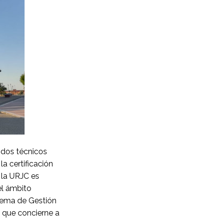
e dos técnicos
a certificación
 la URJC es
el ámbito
stema de Gestión
o que concierne a