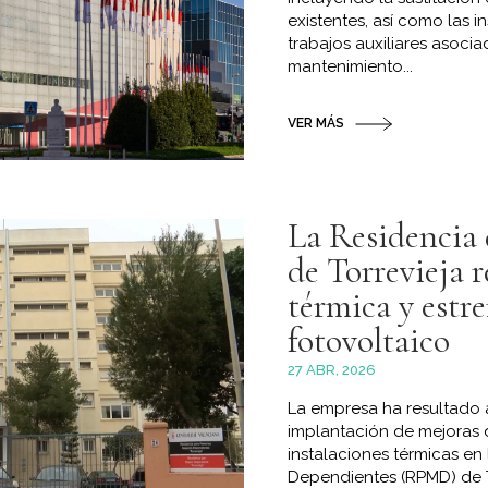
existentes, así como las i
trabajos auxiliares asocia
mantenimiento...
VER MÁS
La Residencia
de Torrevieja 
térmica y estr
fotovoltaico
27 ABR, 2026
La empresa ha resultado a
implantación de mejoras d
instalaciones térmicas en
Dependientes (RPMD) de T