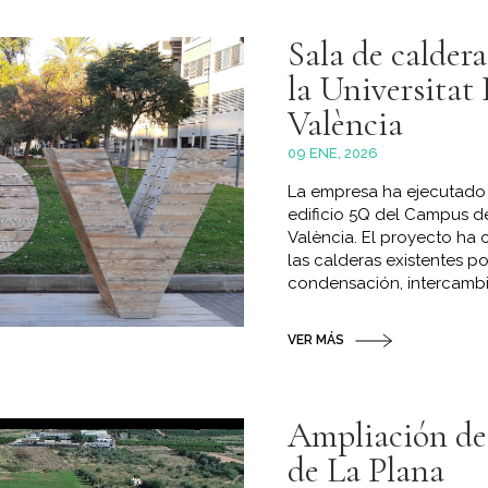
Sala de caldera
la Universitat 
València
09 ENE, 2026
La empresa ha ejecutado l
edificio 5Q del Campus de
València. El proyecto ha c
las calderas existentes p
condensación, intercambia
VER MÁS
Ampliación de 
de La Plana