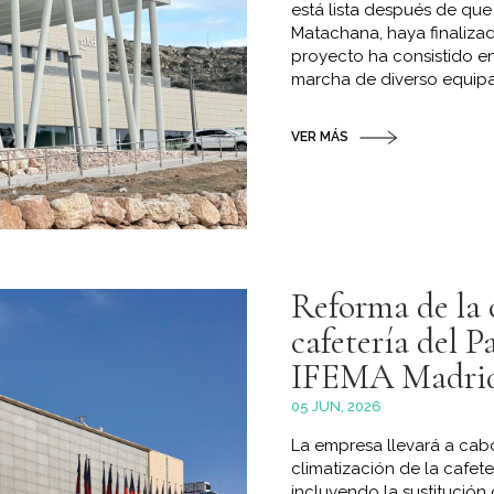
está lista después de qu
Matachana, haya finalizad
proyecto ha consistido en 
marcha de diverso equipam
VER MÁS
Reforma de la 
cafetería del 
IFEMA Madri
05 JUN, 2026
La empresa llevará a cabo
climatización de la cafete
incluyendo la sustitución