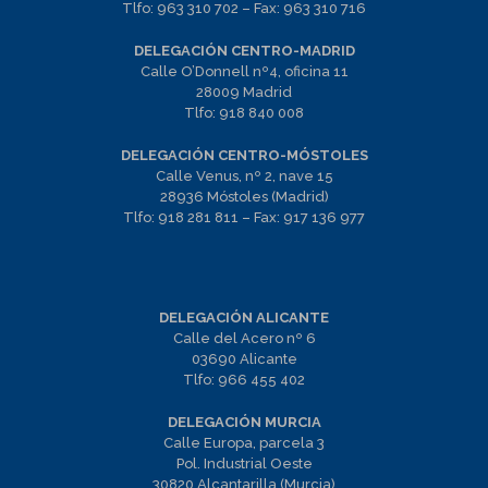
Tlfo:
963 310 702
– Fax:
963 310 716
DELEGACIÓN CENTRO-MADRID
Calle O’Donnell nº4, oficina 11
28009 Madrid
Tlfo:
918 840 008
DELEGACIÓN CENTRO-MÓSTOLES
Calle Venus, nº 2, nave 15
28936 Móstoles (Madrid)
Tlfo:
918 281 811
– Fax:
917 136 977
DELEGACIÓN ALICANTE
Calle del Acero nº 6
03690 Alicante
Tlfo:
966 455 402
DELEGACIÓN MURCIA
Calle Europa, parcela 3
Pol. Industrial Oeste
30820 Alcantarilla (Murcia)