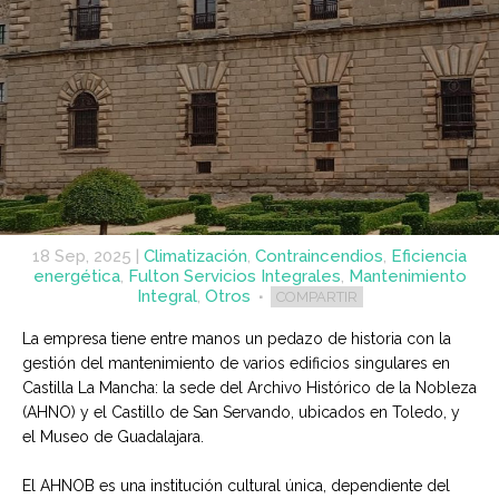
18 Sep, 2025
|
Climatización
,
Contraincendios
,
Eficiencia
energética
,
Fulton Servicios Integrales
,
Mantenimiento
Integral
,
Otros
COMPARTIR
La empresa tiene entre manos un pedazo de historia con la
gestión del mantenimiento de varios edificios singulares en
Castilla La Mancha: la sede del Archivo Histórico de la Nobleza
(AHNO) y el Castillo de San Servando, ubicados en Toledo, y
el Museo de Guadalajara.
El AHNOB es una institución cultural única, dependiente del