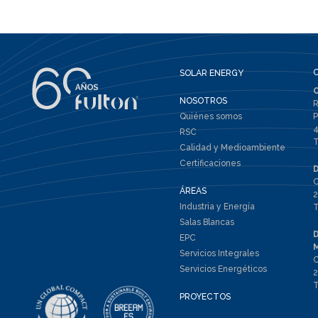
SOLAR ENERGY
NOSOTROS
R
Quiénes somos
P
4
RSC
T
Calidad y Medioambiente
Certificaciones
C
ÁREAS
2
Industria y Energía
T
Salas Blancas
EPC
Servicios Integrales
C
Servicios Energéticos
2
T
PROYECTOS