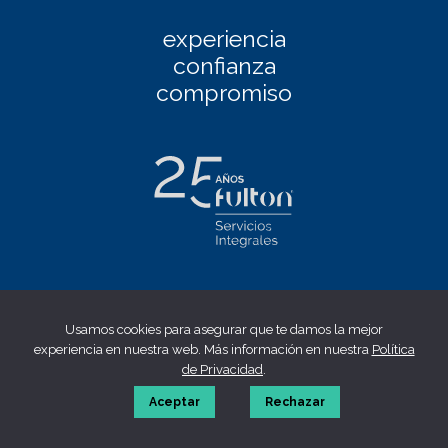
experiencia
confianza
compromiso
Facebook
|
Linkedin
|
Twitter
|
Instagram
Usamos cookies para asegurar que te damos la mejor
Aviso Legal
|
Política de privacidad
|
Política de cookies
|
experiencia en nuestra web. Más información en nuestra
Política
Canal ético
de Privacidad
.
© 2023 fulton | Made by
WONTON
Aceptar
Rechazar