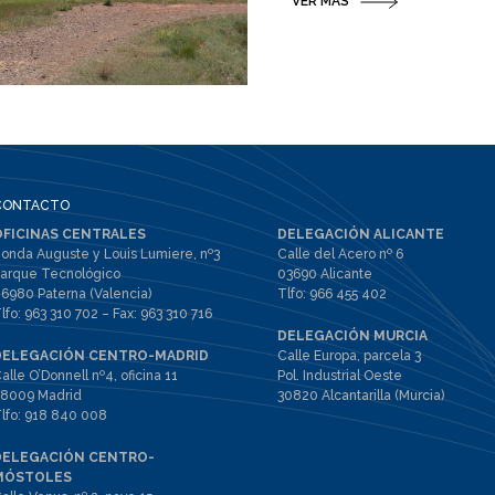
VER MÁS
CONTACTO
OFICINAS CENTRALES
DELEGACIÓN ALICANTE
onda Auguste y Louis Lumiere, nº3
Calle del Acero nº 6
arque Tecnológico
03690 Alicante
6980 Paterna (Valencia)
Tlfo:
966 455 402
lfo:
963 310 702
– Fax:
963 310 716
DELEGACIÓN MURCIA
DELEGACIÓN CENTRO-MADRID
Calle Europa, parcela 3
alle O’Donnell nº4, oficina 11
Pol. Industrial Oeste
8009 Madrid
30820 Alcantarilla (Murcia)
lfo:
918 840 008
DELEGACIÓN CENTRO-
MÓSTOLES