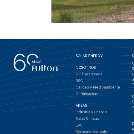
SOLAR ENERGY
NOSOTROS
R
Quiénes somos
P
4
RSC
T
Calidad y Medioambiente
Certificaciones
C
ÁREAS
2
Industria y Energía
T
Salas Blancas
EPC
Servicios Integrales