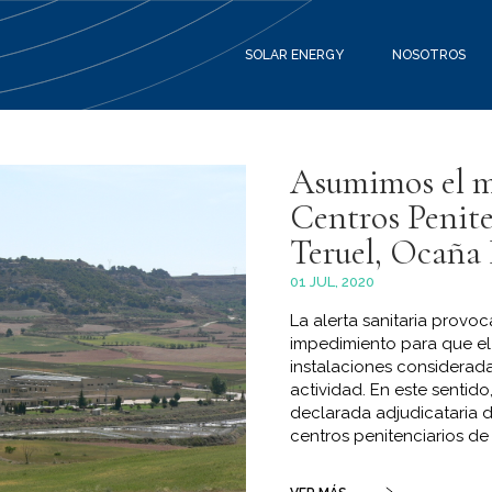
SOLAR ENERGY
NOSOTROS
Asumimos el m
Centros Penite
Teruel, Ocaña I
01 JUL, 2020
La alerta sanitaria provo
impedimiento para que e
instalaciones considerad
actividad. En este sentido
declarada adjudicataria d
centros penitenciarios de