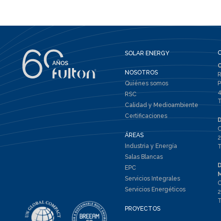
SOLAR ENERGY
NOSOTROS
R
Quiénes somos
P
4
RSC
T
Calidad y Medioambiente
Certificaciones
C
ÁREAS
2
Industria y Energía
T
Salas Blancas
EPC
Servicios Integrales
C
Servicios Energéticos
2
T
PROYECTOS