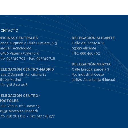
CONTACTO
OFICINAS CENTRALES
DELEGACIÓN ALICANTE
onda Auguste y Louis Lumiere, nº3
Calle del Acero nº 6
arque Tecnológico
03690 Alicante
6980 Paterna (Valencia)
Tlfo:
966 455 402
lfo:
963 310 702
– Fax:
963 310 716
DELEGACIÓN MURCIA
DELEGACIÓN CENTRO-MADRID
Calle Europa, parcela 3
alle O’Donnell nº4, oficina 11
Pol. Industrial Oeste
8009 Madrid
30820 Alcantarilla (Murcia)
lfo:
918 840 008
DELEGACIÓN CENTRO-
MÓSTOLES
alle Venus, nº 2, nave 15
8936 Móstoles (Madrid)
lfo:
918 281 811
– Fax:
917 136 977