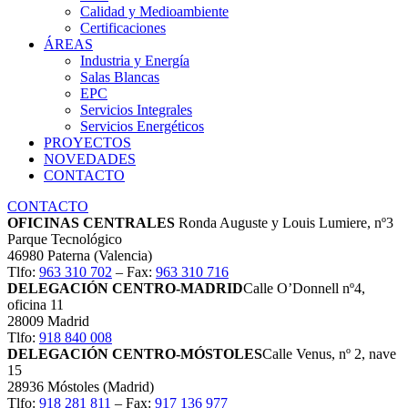
Calidad y Medioambiente
Certificaciones
ÁREAS
Industria y Energía
Salas Blancas
EPC
Servicios Integrales
Servicios Energéticos
PROYECTOS
NOVEDADES
CONTACTO
CONTACTO
OFICINAS CENTRALES
Ronda Auguste y Louis Lumiere, nº3
Parque Tecnológico
46980 Paterna (Valencia)
Tlfo:
963 310 702
– Fax:
963 310 716
DELEGACIÓN CENTRO-MADRID
Calle O’Donnell nº4,
oficina 11
28009 Madrid
Tlfo:
918 840 008
DELEGACIÓN CENTRO-MÓSTOLES
Calle Venus, nº 2, nave
15
28936 Móstoles (Madrid)
Tlfo:
918 281 811
– Fax:
917 136 977