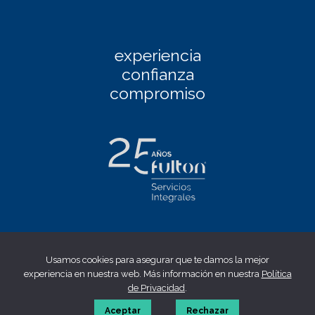
experiencia
confianza
compromiso
Facebook
|
Linkedin
|
Twitter
|
Instagram
Usamos cookies para asegurar que te damos la mejor
Aviso Legal
|
Política de privacidad
|
Política de cookies
|
experiencia en nuestra web. Más información en nuestra
Política
Canal ético
de Privacidad
.
© 2023 fulton | Made by
WONTON
Aceptar
Rechazar