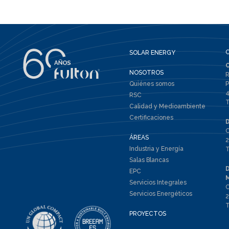
SOLAR ENERGY
NOSOTROS
R
Quiénes somos
P
4
RSC
T
Calidad y Medioambiente
Certificaciones
C
ÁREAS
2
Industria y Energía
T
Salas Blancas
EPC
Servicios Integrales
C
Servicios Energéticos
2
T
PROYECTOS