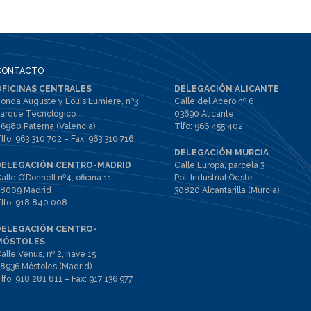
CONTACTO
OFICINAS CENTRALES
DELEGACIÓN ALICANTE
onda Auguste y Louis Lumiere, nº3
Calle del Acero nº 6
arque Tecnológico
03690 Alicante
6980 Paterna (Valencia)
Tlfo:
966 455 402
lfo:
963 310 702
– Fax:
963 310 716
DELEGACIÓN MURCIA
DELEGACIÓN CENTRO-MADRID
Calle Europa, parcela 3
alle O’Donnell nº4, oficina 11
Pol. Industrial Oeste
8009 Madrid
30820 Alcantarilla (Murcia)
lfo:
918 840 008
DELEGACIÓN CENTRO-
MÓSTOLES
alle Venus, nº 2, nave 15
8936 Móstoles (Madrid)
lfo:
918 281 811
– Fax:
917 136 977