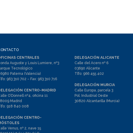
CONTACTO
OFICINAS CENTRALES
DELEGACIÓN ALICANTE
onda Auguste y Louis Lumiere, nº3
Calle del Acero nº 6
arque Tecnológico
03690 Alicante
6980 Paterna (Valencia)
Tlfo:
966 455 402
lfo:
963 310 702
– Fax:
963 310 716
DELEGACIÓN MURCIA
DELEGACIÓN CENTRO-MADRID
Calle Europa, parcela 3
alle O’Donnell nº4, oficina 11
Pol. Industrial Oeste
8009 Madrid
30820 Alcantarilla (Murcia)
lfo:
918 840 008
DELEGACIÓN CENTRO-
MÓSTOLES
alle Venus, nº 2, nave 15