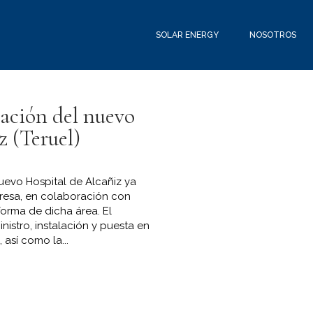
SOLAR ENERGY
NOSOTROS
zación del nuevo
z (Teruel)
Nuevo Hospital de Alcañiz ya
presa, en colaboración con
forma de dicha área. El
nistro, instalación y puesta en
así como la...