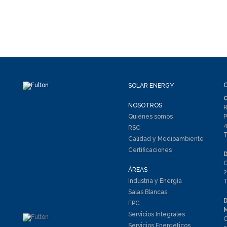
SOLAR ENERGY
NOSOTROS
R
Quiénes somos
P
4
RSC
T
Calidad y Medioambiente
Certificaciones
C
ÁREAS
2
Industria y Energía
T
Salas Blancas
EPC
Servicios Integrales
C
Servicios Energéticos