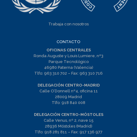
Trabaja con nosotros
CONTACTO
OFICINAS CENTRALES
Ronda Auguste y Louis Lumiere, nº3
Parque Tecnológico
46980 Paterna (Valencia)
Tlfo:
963 310 702
– Fax:
963 310 716
DELEGACIÓN CENTRO-MADRID
Calle O’Donnell nº4, oficina 11
28009 Madrid
Tlfo:
918 840 008
DELEGACIÓN CENTRO-MÓSTOLES
Calle Venus, nº 2, nave 15
28936 Móstoles (Madrid)
Tlfo:
918 281 811
– Fax:
917 136 977