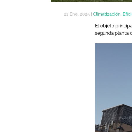
21 Ene, 2025
|
Climatización
,
Efic
El objeto princip
segunda planta d