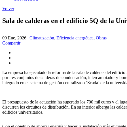
Volver
Sala de calderas en el edificio 5Q de la Uni
09 Ene, 2026
|
Climatización
,
Eficiencia energética
,
Obras
Compartir
La empresa ha ejecutado la reforma de la sala de calderas del edificio 
por tres conjuntos de calderas de condensación, intercambiador y bomba
integrado en el sistema de gestión centralizado ‘Scada’ de la universid
El presupuesto de la actuación ha superado los 700 mil euros y el luga
discurren los circuitos de distribución. En su interior alberga las cal
edificios universitarios.
Con el objetivo de ahorrar energía y hacer la instalación más eficient