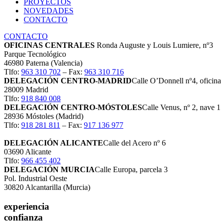
PROYECTOS
NOVEDADES
CONTACTO
CONTACTO
OFICINAS CENTRALES
Ronda Auguste y Louis Lumiere, nº3
Parque Tecnológico
46980 Paterna (Valencia)
Tlfo:
963 310 702
– Fax:
963 310 716
DELEGACIÓN CENTRO-MADRID
Calle O’Donnell nº4, oficina
28009 Madrid
Tlfo:
918 840 008
DELEGACIÓN CENTRO-MÓSTOLES
Calle Venus, nº 2, nave 
28936 Móstoles (Madrid)
Tlfo:
918 281 811
– Fax:
917 136 977
DELEGACIÓN ALICANTE
Calle del Acero nº 6
03690 Alicante
Tlfo:
966 455 402
DELEGACIÓN MURCIA
Calle Europa, parcela 3
Pol. Industrial Oeste
30820 Alcantarilla (Murcia)
experiencia
confianza