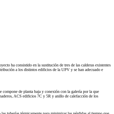
ecto ha consistido en la sustitución de tres de las calderas existentes
tribución a los distintos edificios de la UPV y se han adecuado e
 se compone de planta baja y conexión con la galería por la que
vernaderos, ACS edificios 7C y 5R y anillo de calefacción de los
o las tuberías térmicamente para minimizar las pérdidas al tiempo que