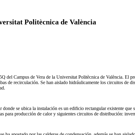
versitat Politècnica de València
5Q del Campus de Vera de la Universitat Politècnica de València. El proy
s de recirculación. Se han aislado hidráulicamente los circuitos de dis
ad.
r donde se ubica la instalación es un edificio rectangular existente que
deras para producción de calor y siguientes circuitos de distribución: in
e se ha apostado por las calderas de condensación, además se han aislad