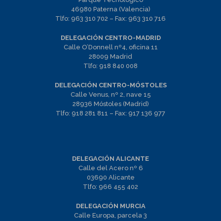
46980 Paterna (Valencia)
Tlfo:
963 310 702
– Fax:
963 310 716
DELEGACIÓN CENTRO-MADRID
Calle O’Donnell nº4, oficina 11
28009 Madrid
Tlfo:
918 840 008
DELEGACIÓN CENTRO-MÓSTOLES
Calle Venus, nº 2, nave 15
28936 Móstoles (Madrid)
Tlfo:
918 281 811
– Fax:
917 136 977
DELEGACIÓN ALICANTE
Calle del Acero nº 6
03690 Alicante
Tlfo:
966 455 402
DELEGACIÓN MURCIA
Calle Europa, parcela 3