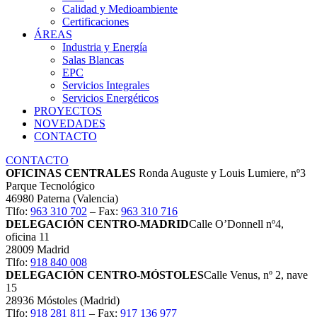
Calidad y Medioambiente
Certificaciones
ÁREAS
Industria y Energía
Salas Blancas
EPC
Servicios Integrales
Servicios Energéticos
PROYECTOS
NOVEDADES
CONTACTO
CONTACTO
OFICINAS CENTRALES
Ronda Auguste y Louis Lumiere, nº3
Parque Tecnológico
46980 Paterna (Valencia)
Tlfo:
963 310 702
– Fax:
963 310 716
DELEGACIÓN CENTRO-MADRID
Calle O’Donnell nº4,
oficina 11
28009 Madrid
Tlfo:
918 840 008
DELEGACIÓN CENTRO-MÓSTOLES
Calle Venus, nº 2, nave
15
28936 Móstoles (Madrid)
Tlfo:
918 281 811
– Fax:
917 136 977