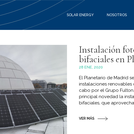
SOLAR ENERGY
NOSOTROS
Instalación fo
bifaciales en 
28 ENE, 2020
El Planetario de Madrid s
instalaciones renovables 
cabo por el Grupo Fulto
principal novedad la inst
bifaciales, que aprovechan
VER MÁS