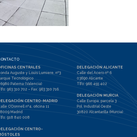
CONTACTO
OFICINAS CENTRALES
DELEGACIÓN ALICANTE
onda Auguste y Louis Lumiere, nº3
Calle del Acero nº 6
arque Tecnológico
03690 Alicante
6980 Paterna (Valencia)
Tlfo:
966 455 402
lfo:
963 310 702
– Fax:
963 310 716
DELEGACIÓN MURCIA
DELEGACIÓN CENTRO-MADRID
Calle Europa, parcela 3
alle O’Donnell nº4, oficina 11
Pol. Industrial Oeste
8009 Madrid
30820 Alcantarilla (Murcia)
lfo:
918 840 008
DELEGACIÓN CENTRO-
MÓSTOLES