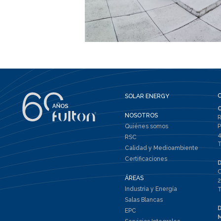
SOLAR ENERGY
NOSOTROS
R
Quiénes somos
P
4
RSC
T
Calidad y Medioambiente
Certificaciones
C
ÁREAS
2
Industria y Energía
T
Salas Blancas
EPC