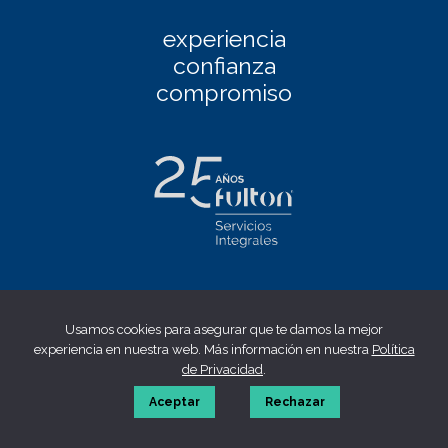
experiencia
confianza
compromiso
Facebook
|
Linkedin
|
Twitter
|
Instagram
Usamos cookies para asegurar que te damos la mejor
Aviso Legal
|
Política de privacidad
|
Política de cookies
|
experiencia en nuestra web. Más información en nuestra
Política
Canal ético
de Privacidad
.
© 2023 fulton | Made by
WONTON
Aceptar
Rechazar