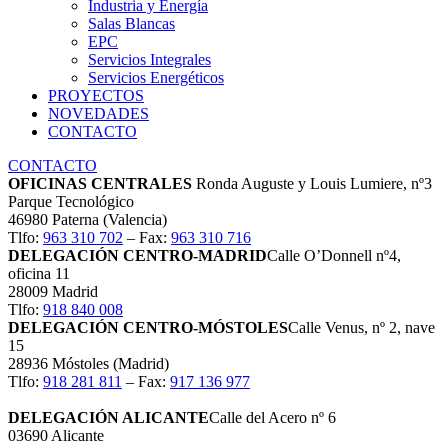
Industria y Energía
Salas Blancas
EPC
Servicios Integrales
Servicios Energéticos
PROYECTOS
NOVEDADES
CONTACTO
CONTACTO
OFICINAS CENTRALES
Ronda Auguste y Louis Lumiere, nº3
Parque Tecnológico
46980 Paterna (Valencia)
Tlfo:
963 310 702
– Fax:
963 310 716
DELEGACIÓN CENTRO-MADRID
Calle O’Donnell nº4,
oficina 11
28009 Madrid
Tlfo:
918 840 008
DELEGACIÓN CENTRO-MÓSTOLES
Calle Venus, nº 2, nave
15
28936 Móstoles (Madrid)
Tlfo:
918 281 811
– Fax:
917 136 977
DELEGACIÓN ALICANTE
Calle del Acero nº 6
03690 Alicante