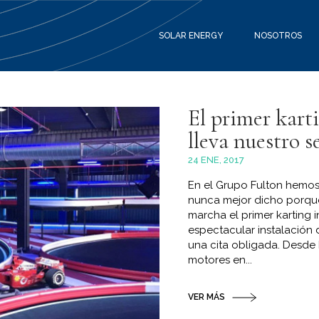
SOLAR ENERGY
NOSOTROS
El primer kart
lleva nuestro s
24 ENE, 2017
En el Grupo Fulton hemos
nunca mejor dicho porqu
marcha el primer karti
espectacular instalación
una cita obligada. Desde
motores en...
VER MÁS