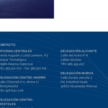
CONTACTO
OFICINAS CENTRALES
DELEGACIÓN ALICANTE
onda Auguste y Louis Lumiere, nº3
Calle del Acero nº 6
arque Tecnológico
03690 Alicante
6980 Paterna (Valencia)
Tlfo:
966 455 402
lfo:
963 310 702
– Fax:
963 310 716
DELEGACIÓN MURCIA
DELEGACIÓN CENTRO-MADRID
Calle Europa, parcela 3
alle O’Donnell nº4, oficina 11
Pol. Industrial Oeste
8009 Madrid
30820 Alcantarilla (Murcia)
lfo:
918 840 008
DELEGACIÓN CENTRO-
MÓSTOLES