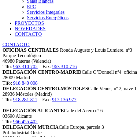
Salas Blancas
EPC
Servicios Integrales
Servicios Energéticos
PROYECTOS
NOVEDADES
CONTACTO
CONTACTO
OFICINAS CENTRALES
Ronda Auguste y Louis Lumiere, nº3
Parque Tecnológico
46980 Paterna (Valencia)
Tlfo:
963 310 702
– Fax:
963 310 716
DELEGACIÓN CENTRO-MADRID
Calle O’Donnell nº4, oficina
28009 Madrid
Tlfo:
918 840 008
DELEGACIÓN CENTRO-MÓSTOLES
Calle Venus, nº 2, nave 
28936 Móstoles (Madrid)
Tlfo:
918 281 811
– Fax:
917 136 977
DELEGACIÓN ALICANTE
Calle del Acero nº 6
03690 Alicante
Tlfo:
966 455 402
DELEGACIÓN MURCIA
Calle Europa, parcela 3
Pol. Industrial Oeste