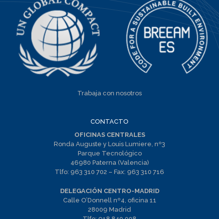
Trabaja con nosotros
CONTACTO
OFICINAS CENTRALES
Ronda Auguste y Louis Lumiere, nº3
Parque Tecnológico
46980 Paterna (Valencia)
Tlfo:
963 310 702
– Fax:
963 310 716
DELEGACIÓN CENTRO-MADRID
Calle O’Donnell nº4, oficina 11
28009 Madrid
Tlfo:
918 840 008