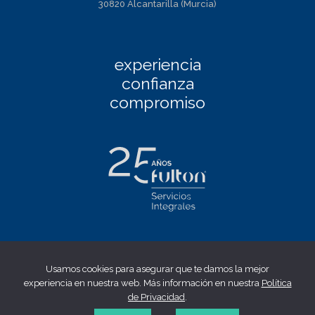
30820 Alcantarilla (Murcia)
experiencia
confianza
compromiso
Facebook
|
Linkedin
|
Twitter
|
Instagram
Usamos cookies para asegurar que te damos la mejor
Aviso Legal
|
Política de privacidad
|
Política de cookies
|
experiencia en nuestra web. Más información en nuestra
Política
Canal ético
de Privacidad
.
© 2023 fulton | Made by
WONTON