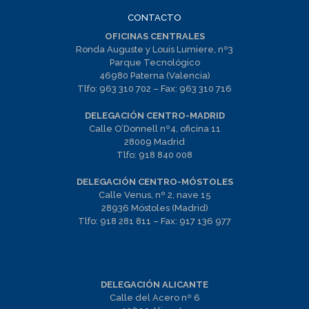
CONTACTO
OFICINAS CENTRALES
Ronda Auguste y Louis Lumiere, nº3
Parque Tecnológico
46980 Paterna (Valencia)
Tlfo:
963 310 702
– Fax:
963 310 716
DELEGACIÓN CENTRO-MADRID
Calle O’Donnell nº4, oficina 11
28009 Madrid
Tlfo:
918 840 008
DELEGACIÓN CENTRO-MÓSTOLES
Calle Venus, nº 2, nave 15
28936 Móstoles (Madrid)
Tlfo:
918 281 811
– Fax:
917 136 977
DELEGACIÓN ALICANTE
Calle del Acero nº 6