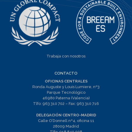
Trabaja con nosotros
CONTACTO
OFICINAS CENTRALES
Ronda Auguste y Louis Lumiere, nº3
Parque Tecnológico
46980 Paterna (Valencia)
Tlfo:
963 310 702
– Fax:
963 310 716
DELEGACIÓN CENTRO-MADRID
Calle O’Donnell nº4, oficina 11
28009 Madrid
Tlfo:
918 840 008