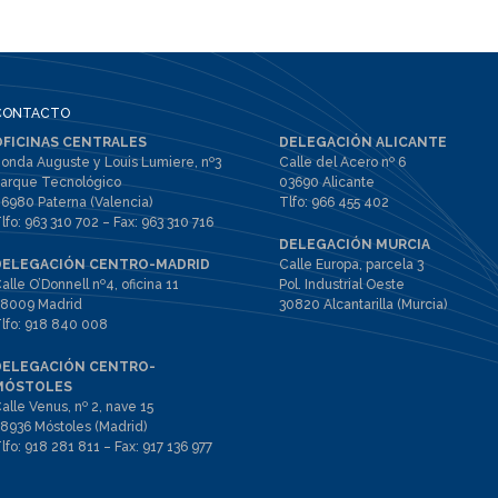
CONTACTO
OFICINAS CENTRALES
DELEGACIÓN ALICANTE
onda Auguste y Louis Lumiere, nº3
Calle del Acero nº 6
arque Tecnológico
03690 Alicante
6980 Paterna (Valencia)
Tlfo:
966 455 402
lfo:
963 310 702
– Fax:
963 310 716
DELEGACIÓN MURCIA
DELEGACIÓN CENTRO-MADRID
Calle Europa, parcela 3
alle O’Donnell nº4, oficina 11
Pol. Industrial Oeste
8009 Madrid
30820 Alcantarilla (Murcia)
lfo:
918 840 008
DELEGACIÓN CENTRO-
MÓSTOLES
alle Venus, nº 2, nave 15
8936 Móstoles (Madrid)
lfo:
918 281 811
– Fax:
917 136 977