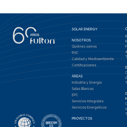
SOLAR ENERGY
NOSOTROS
R
Quiénes somos
P
4
RSC
T
Calidad y Medioambiente
Certificaciones
C
ÁREAS
2
Industria y Energía
T
Salas Blancas
EPC
Servicios Integrales
C
Servicios Energéticos
2
T
PROYECTOS