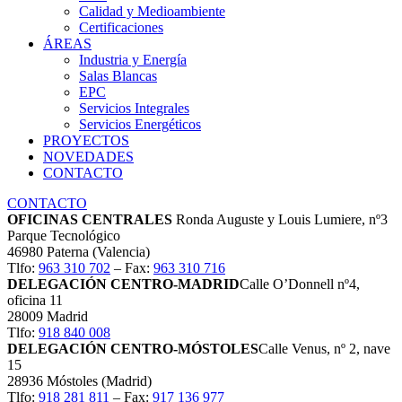
Calidad y Medioambiente
Certificaciones
ÁREAS
Industria y Energía
Salas Blancas
EPC
Servicios Integrales
Servicios Energéticos
PROYECTOS
NOVEDADES
CONTACTO
CONTACTO
OFICINAS CENTRALES
Ronda Auguste y Louis Lumiere, nº3
Parque Tecnológico
46980 Paterna (Valencia)
Tlfo:
963 310 702
– Fax:
963 310 716
DELEGACIÓN CENTRO-MADRID
Calle O’Donnell nº4,
oficina 11
28009 Madrid
Tlfo:
918 840 008
DELEGACIÓN CENTRO-MÓSTOLES
Calle Venus, nº 2, nave
15
28936 Móstoles (Madrid)
Tlfo:
918 281 811
– Fax:
917 136 977