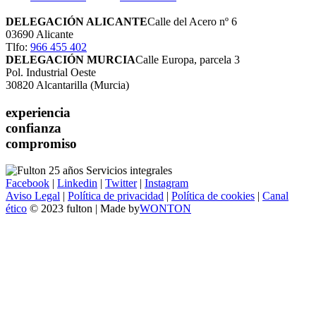
DELEGACIÓN ALICANTE
Calle del Acero nº 6
03690 Alicante
Tlfo:
966 455 402
DELEGACIÓN MURCIA
Calle Europa, parcela 3
Pol. Industrial Oeste
30820 Alcantarilla (Murcia)
experiencia
confianza
compromiso
Facebook
|
Linkedin
|
Twitter
|
Instagram
Aviso Legal
|
Política de privacidad
|
Política de cookies
|
Canal
ético
© 2023 fulton | Made by
WONTON