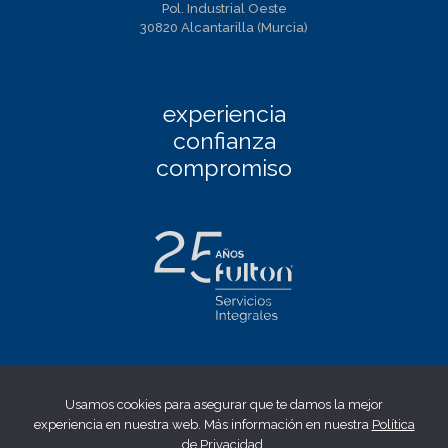
Pol. Industrial Oeste
30820 Alcantarilla (Murcia)
experiencia
confianza
compromiso
Facebook
|
Linkedin
|
Twitter
|
Instagram
Usamos cookies para asegurar que te damos la mejor
Aviso Legal
|
Política de privacidad
|
Política de cookies
|
experiencia en nuestra web. Más información en nuestra
Política
Canal ético
de Privacidad
.