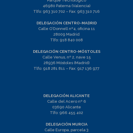
Parque Tecnológico
46980 Paterna (Valencia)
Tlfo:
963 310 702
– Fax:
963 310 716
DELEGACIÓN CENTRO-MADRID
Calle O’Donnell nº4, oficina 11
28009 Madrid
Tlfo:
918 840 008
DELEGACIÓN CENTRO-MÓSTOLES
Calle Venus, nº 2, nave 15
28936 Móstoles (Madrid)
Tlfo:
918 281 811
– Fax:
917 136 977
DELEGACIÓN ALICANTE
Calle del Acero nº 6
03690 Alicante
Tlfo:
966 455 402
DELEGACIÓN MURCIA
Calle Europa, parcela 3