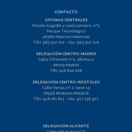
CONTACTO
OFICINAS CENTRALES
Ronda Auguste y Louis Lumiere, nº3
Parque Tecnológico
46980 Paterna (Valencia)
Tlfo:
963 310 702
– Fax:
963 310 716
DELEGACIÓN CENTRO-MADRID
Calle O’Donnell nº4, oficina 11
28009 Madrid
Tlfo:
918 840 008
DELEGACIÓN CENTRO-MÓSTOLES
Calle Venus, nº 2, nave 15
28936 Móstoles (Madrid)
Tlfo:
918 281 811
– Fax:
917 136 977
DELEGACIÓN ALICANTE
Calle del Acero nº 6