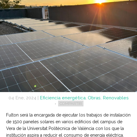
04 Ene, 2024
|
Eficiencia energética
,
Obras
,
Renovables
COMPARTIR
Fulton será la encargada de ejecutar los trabajos de instalación
de 1500 paneles solares en varios edificios del campus de
Vera de la Universitat Politècnica de València con los que la
institución aspira a reducir el consumo de energía eléctrica.