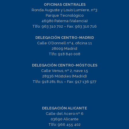
OFICINAS CENTRALES
Ronda Auguste y Louis Lumiere, nº3
Parque Tecnológico
46980 Paterna (Valencia)
Tlfo:
963 310 702
– Fax:
963 310 716
DELEGACIÓN CENTRO-MADRID
Calle O’Donnell nº4, oficina 11
28009 Madrid
Tlfo:
918 840 008
DELEGACIÓN CENTRO-MÓSTOLES
Calle Venus, nº 2, nave 15
28936 Móstoles (Madrid)
Tlfo:
918 281 811
– Fax:
917 136 977
DELEGACIÓN ALICANTE
Calle del Acero nº 6
03690 Alicante
Tlfo:
966 455 402