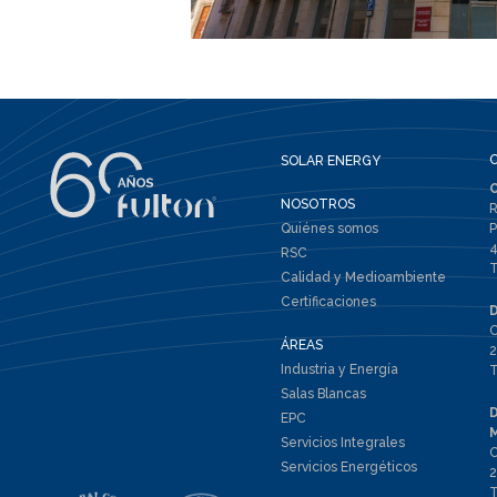
SOLAR ENERGY
NOSOTROS
R
Quiénes somos
P
4
RSC
T
Calidad y Medioambiente
Certificaciones
C
ÁREAS
2
Industria y Energía
T
Salas Blancas
EPC
Servicios Integrales
C
Servicios Energéticos
2
T