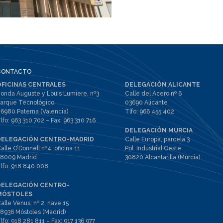
CONTACTO
OFICINAS CENTRALES
DELEGACIÓN ALICANTE
onda Auguste y Louis Lumiere, nº3
Calle del Acero nº 6
arque Tecnológico
03690 Alicante
6980 Paterna (Valencia)
Tlfo:
966 455 402
lfo:
963 310 702
– Fax:
963 310 716
DELEGACIÓN MURCIA
DELEGACIÓN CENTRO-MADRID
Calle Europa, parcela 3
alle O’Donnell nº4, oficina 11
Pol. Industrial Oeste
8009 Madrid
30820 Alcantarilla (Murcia)
lfo:
918 840 008
DELEGACIÓN CENTRO-
MÓSTOLES
alle Venus, nº 2, nave 15
8936 Móstoles (Madrid)
lfo:
918 281 811
– Fax:
917 136 977